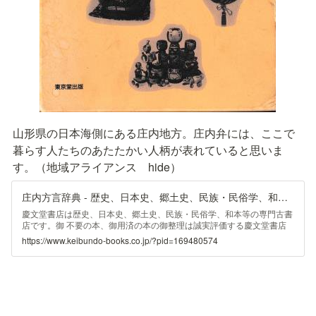
山形県の日本海側にある庄内地方。庄内弁には、ここで
暮らす人たちのあたたかい人柄が表れていると思いま
す。（地域アライアンス　hide）
庄内方言辞典 - 歴史、日本史、郷土史、民族・民俗学、和本の専門古書店｜慶文堂書店
慶文堂書店は歴史、日本史、郷土史、民族・民俗学、和本等の専門古書
店です。御 不要の本、御用済の本の御整理は誠実評価する慶文堂書店
へ
https://www.keibundo-books.co.jp/?pid=169480574